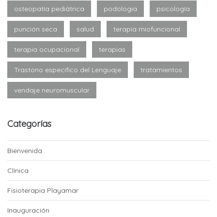
osteopatía pediátrica
podologia
psicología
punción seca
salud
terapia miofuncional
terapia ocupacional
terapias
Trastono especifico del Lenguaje
tratamientos
vendaje neuromuscular
Categorías
Bienvenida
Clínica
Fisioterapia Playamar
Inauguración