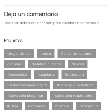
Deja un comentario
Disculpa, debes
iniciar sesión
para escribir un comentario.
Etiquetas
cirugía del pie
clínica
Cólico del lactante
diabetes
dietética-nutrición
dislexia
fisioestetica
fisiopilates
fisioterapia
fisioterapia neurológica
fisioterapia pediátrica
fisioterapia playamar
fisioterapia respiratoria
INDIBA
logopedia
masajes
osteopatía