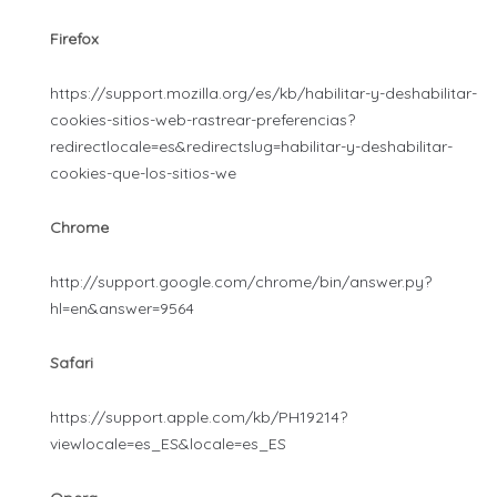
Firefox
https://support.mozilla.org/es/kb/habilitar-y-deshabilitar-
cookies-sitios-web-rastrear-preferencias?
redirectlocale=es&redirectslug=habilitar-y-deshabilitar-
cookies-que-los-sitios-we
Chrome
http://support.google.com/chrome/bin/answer.py?
hl=en&answer=9564
Safari
https://support.apple.com/kb/PH19214?
viewlocale=es_ES&locale=es_ES