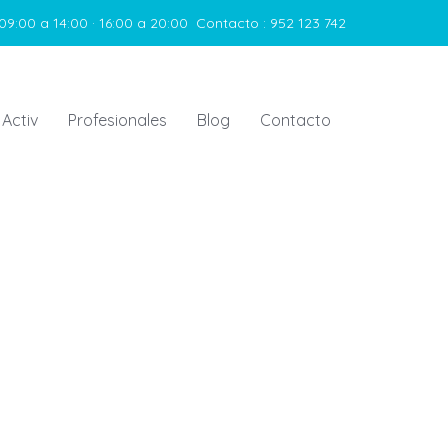
09:00 a 14:00 · 16:00 a 20:00
Contacto :
952 123 742
 Activ
Profesionales
Blog
Contacto