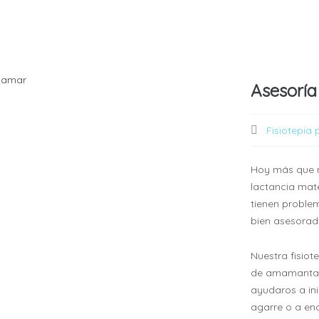
Asesoría
Fisiotepia 
Hoy más que n
lactancia mat
tienen proble
bien asesorad
Nuestra fisiot
de amamantami
ayudaros a ini
agarre o a enc