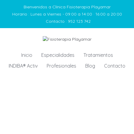
Bienvenidos a Clínica Fisioterapia Playamar
Horario :
Lunes a Viernes - 09:00 a 14:00 · 16:00 a 20:00
Contacto :
952 123 742
Inicio
Especialidades
Tratamientos
INDIBA® Activ
Profesionales
Blog
Contacto