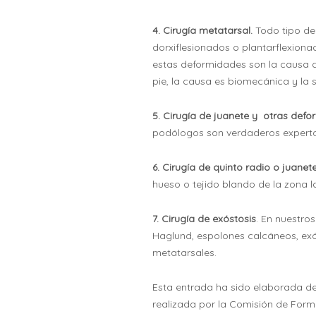
4. Cirugía metatarsal.
Todo tipo d
dorxiflesionados o plantarflexion
estas deformidades son la causa d
pie, la causa es biomecánica y la s
5. Cirugía de juanete y otras defo
podólogos son verdaderos expertos
6. Cirugía de quinto radio o juanet
hueso o tejido blando de la zona la
7. Cirugía de exóstosis
. En nuestro
Haglund, espolones calcáneos, exós
metatarsales.
Esta entrada ha sido elaborada de
realizada por la Comisión de Form