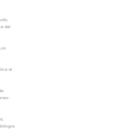
nudo,
ta del
 Los
lica al
de
uneo-
a,
odólogos