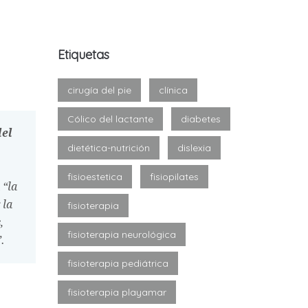
Etiquetas
cirugía del pie
clínica
Cólico del lactante
diabetes
del
dietética-nutrición
dislexia
fisioestetica
fisiopilates
 “la
 la
fisioterapia
,
fisioterapia neurológica
.
fisioterapia pediátrica
fisioterapia playamar