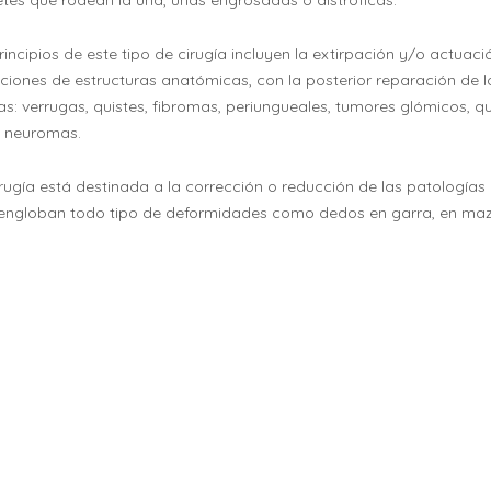
etes que rodean la uña, uñas engrosadas o distróficas.
rincipios de este tipo de cirugía incluyen la extirpación y/o actuaci
ciones de estructuras anatómicas, con la posterior reparación de l
as: verrugas, quistes, fibromas, periungueales, tumores glómicos, qu
, neuromas.
irugía está destinada a la corrección o reducción de las patologías
se engloban todo tipo de deformidades como dedos en garra, en ma