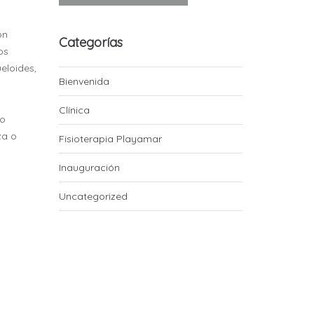
ón
Categorías
os
eloides,
Bienvenida
Clínica
 o
za o
Fisioterapia Playamar
Inauguración
Uncategorized