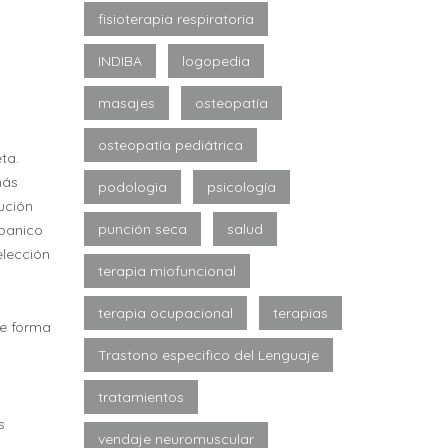
fisioterapia respiratoria
INDIBA
logopedia
masajes
osteopatía
osteopatía pediátrica
ta.
más
podologia
psicología
ución
punción seca
salud
abanico
elección
terapia miofuncional
terapia ocupacional
terapias
de forma
Trastono especifico del Lenguaje
tratamientos
s
vendaje neuromuscular