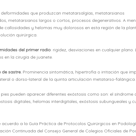
e deformidades que produzcan metatarsalgías, metatarsianos
ados, metatarsianos largos o cortos, procesos degenerativos. A me
e callosidades y helomas muy dolorosos en esta región de la plan
olución quirúrgica.
rmidades del primer radio
: rigidez, desviaciones en cualquier plano.
 en la cirugía de juanete.
e de sastre.
Prominencia sintomática, hipertrofia o irritación que imp
teral o dorso-lateral de la quinta articulación metatarso-falángica.
s pies pueden aparecer diferentes exóstosis como son: el síndrome 
tosis digitales, helomas interdigitales, exóstosis subungueales y c
 acuerdo a la Guía Práctica de Protocolos Quirúrgicos en Podologí
ación Continuada del Consejo General de Colegios Oficiales de P