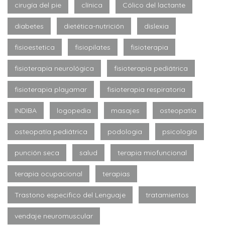
cirugía del pie
clínica
Cólico del lactante
diabetes
dietética-nutrición
dislexia
fisioestetica
fisiopilates
fisioterapia
fisioterapia neurológica
fisioterapia pediátrica
fisioterapia playamar
fisioterapia respiratoria
INDIBA
logopedia
masajes
osteopatía
osteopatía pediátrica
podologia
psicología
punción seca
salud
terapia miofuncional
terapia ocupacional
terapias
Trastono especifico del Lenguaje
tratamientos
vendaje neuromuscular