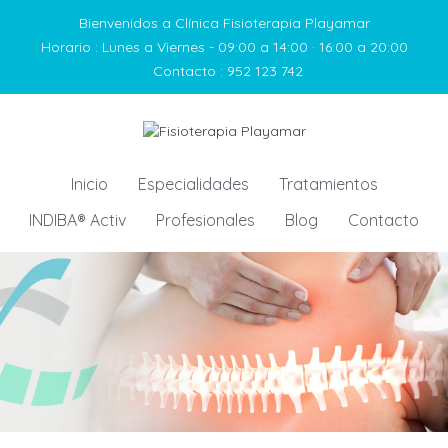
Bienvenidos a Clínica Fisioterapia Playamar
Horario :
Lunes a Viernes - 09:00 a 14:00 · 16:00 a 20:00
Contacto :
952 123 742
Inicio
Especialidades
Tratamientos
INDIBA® Activ
Profesionales
Blog
Contacto