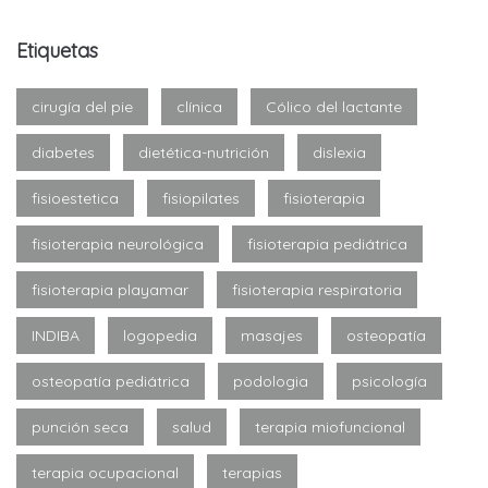
Etiquetas
cirugía del pie
clínica
Cólico del lactante
diabetes
dietética-nutrición
dislexia
fisioestetica
fisiopilates
fisioterapia
fisioterapia neurológica
fisioterapia pediátrica
fisioterapia playamar
fisioterapia respiratoria
INDIBA
logopedia
masajes
osteopatía
osteopatía pediátrica
podologia
psicología
punción seca
salud
terapia miofuncional
terapia ocupacional
terapias