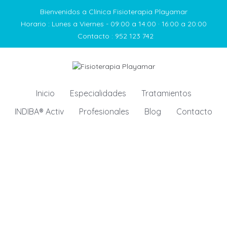
Bienvenidos a Clínica Fisioterapia Playamar
Horario :
Lunes a Viernes - 09:00 a 14:00 · 16:00 a 20:00
Contacto :
952 123 742
Inicio
Especialidades
Tratamientos
INDIBA® Activ
Profesionales
Blog
Contacto