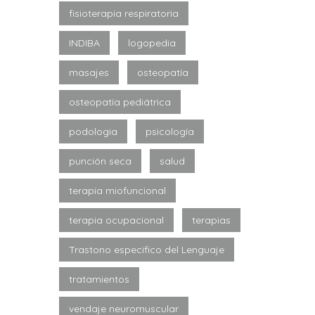
fisioterapia respiratoria
INDIBA
logopedia
masajes
osteopatía
osteopatía pediátrica
podologia
psicología
punción seca
salud
terapia miofuncional
terapia ocupacional
terapias
Trastono especifico del Lenguaje
tratamientos
vendaje neuromuscular