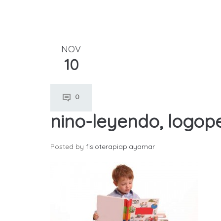
NOV
10
0
nino-leyendo, logop
Posted by
fisioterapiaplayamar