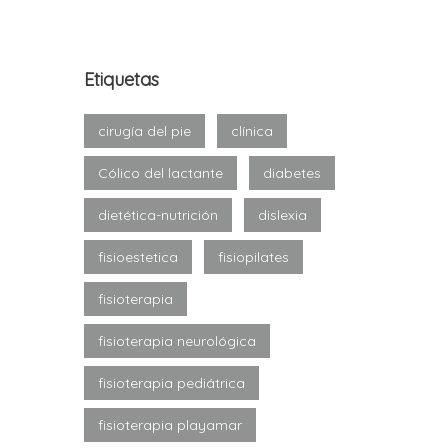
Etiquetas
cirugía del pie
clínica
Cólico del lactante
diabetes
dietética-nutrición
dislexia
fisioestetica
fisiopilates
fisioterapia
fisioterapia neurológica
fisioterapia pediátrica
fisioterapia playamar