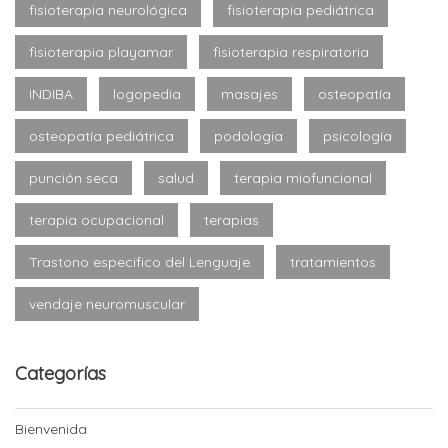
fisioterapia neurológica
fisioterapia pediátrica
fisioterapia playamar
fisioterapia respiratoria
INDIBA
logopedia
masajes
osteopatía
osteopatía pediátrica
podologia
psicología
punción seca
salud
terapia miofuncional
terapia ocupacional
terapias
Trastono especifico del Lenguaje
tratamientos
vendaje neuromuscular
Categorías
Bienvenida