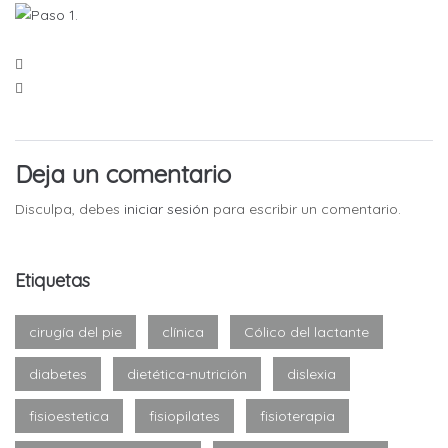
Deja un comentario
Disculpa, debes
iniciar sesión
para escribir un comentario.
Etiquetas
cirugía del pie
clínica
Cólico del lactante
diabetes
dietética-nutrición
dislexia
fisioestetica
fisiopilates
fisioterapia