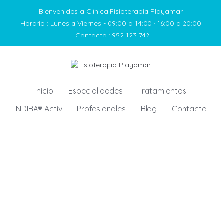
Bienvenidos a Clínica Fisioterapia Playamar
Horario :
Lunes a Viernes - 09:00 a 14:00 · 16:00 a 20:00
Contacto :
952 123 742
Inicio
Especialidades
Tratamientos
INDIBA® Activ
Profesionales
Blog
Contacto