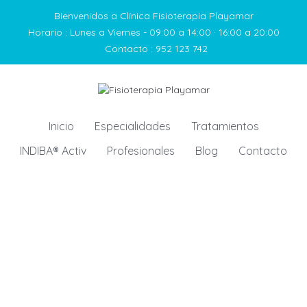
Bienvenidos a Clínica Fisioterapia Playamar
Horario :
Lunes a Viernes - 09:00 a 14:00 · 16:00 a 20:00
Contacto :
952 123 742
Inicio
Especialidades
Tratamientos
INDIBA® Activ
Profesionales
Blog
Contacto