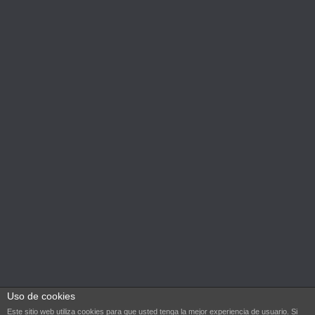
Efectos del Vendaje Neuromuscular en hematomas
¿Que es un psicólogo?
Logoconsejos tras un ICTUS o ACV
Fisioestética tratamientos con INDIBA® activ
Tratamiento de terapia celular activa INDIBA
© 2022 Fisioterapia Playamar ·
info@fisioterapiaplayamar.com
Uso de cookies
Este sitio web utiliza cookies para que usted tenga la mejor experiencia de usuario. Si